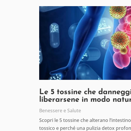
Le 5 tossine che danneggi
liberarsene in modo natu
Benessere e Salute
Scopri le 5 tossine che alterano l’intesti
tossico e perché una pulizia detox profon