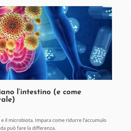
ano l’intestino (e come
rale)
no e il microbiota. Impara come ridurre l’accumulo
da può fare la differenza.