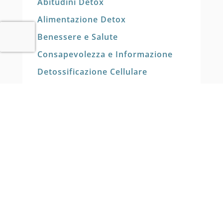
Abitudini Detox
Alimentazione Detox
Benessere e Salute
Consapevolezza e Informazione
Detossificazione Cellulare
Disintossicazione del Corpo
Emozioni Tossiche
Senza categoria
Legal
Privacy Policy