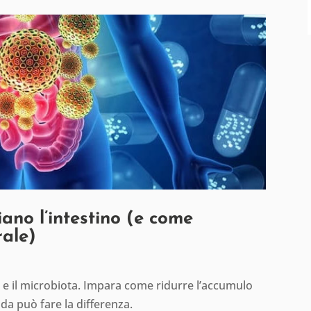
ano l’intestino (e come
rale)
no e il microbiota. Impara come ridurre l’accumulo
da può fare la differenza.