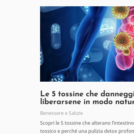
Le 5 tossine che danneggi
liberarsene in modo natu
Benessere e Salute
Scopri le 5 tossine che alterano l’intesti
tossico e perché una pulizia detox profon