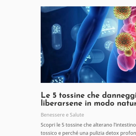
Le 5 tossine che danneggi
liberarsene in modo natu
Benessere e Salute
Scopri le 5 tossine che alterano l’intesti
tossico e perché una pulizia detox profon