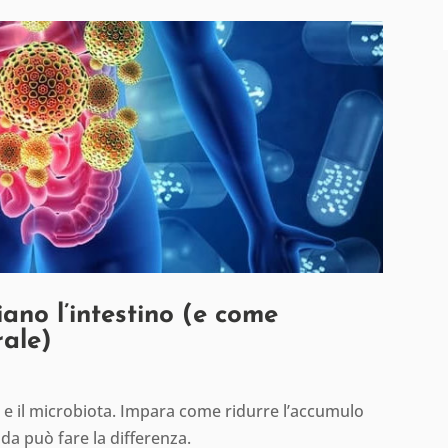
ano l’intestino (e come
rale)
no e il microbiota. Impara come ridurre l’accumulo
da può fare la differenza.