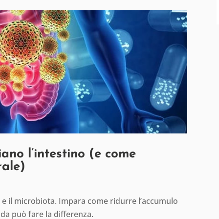
ano l’intestino (e come
rale)
no e il microbiota. Impara come ridurre l’accumulo
da può fare la differenza.