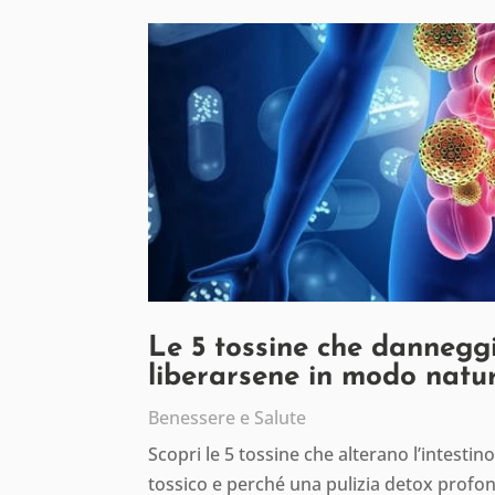
Le 5 tossine che danneggi
liberarsene in modo natu
Benessere e Salute
Scopri le 5 tossine che alterano l’intesti
tossico e perché una pulizia detox profon