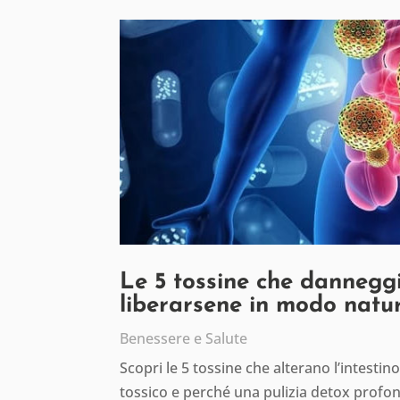
Le 5 tossine che danneggi
liberarsene in modo natu
Benessere e Salute
Scopri le 5 tossine che alterano l’intesti
tossico e perché una pulizia detox profon