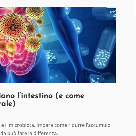
ano l’intestino (e come
rale)
no e il microbiota. Impara come ridurre l’accumulo
da può fare la differenza.