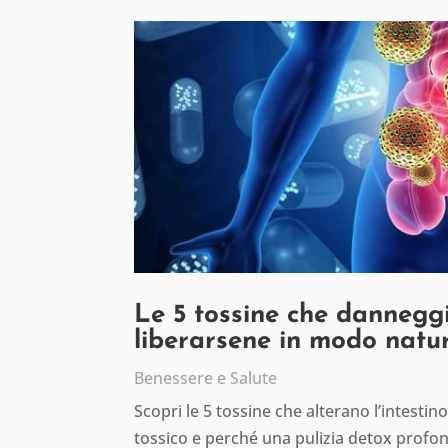
Le 5 tossine che danneggi
liberarsene in modo natu
Benessere e Salute
Scopri le 5 tossine che alterano l’intesti
tossico e perché una pulizia detox profon