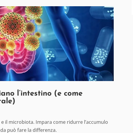
ano l’intestino (e come
rale)
no e il microbiota. Impara come ridurre l’accumulo
da può fare la differenza.