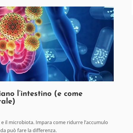
ano l’intestino (e come
rale)
no e il microbiota. Impara come ridurre l’accumulo
da può fare la differenza.