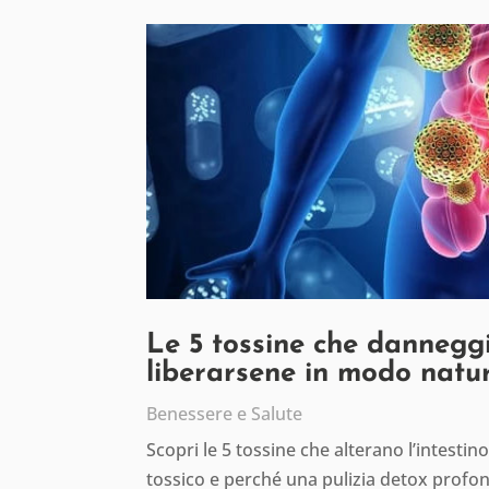
Le 5 tossine che danneggi
liberarsene in modo natu
Benessere e Salute
Scopri le 5 tossine che alterano l’intesti
tossico e perché una pulizia detox profon