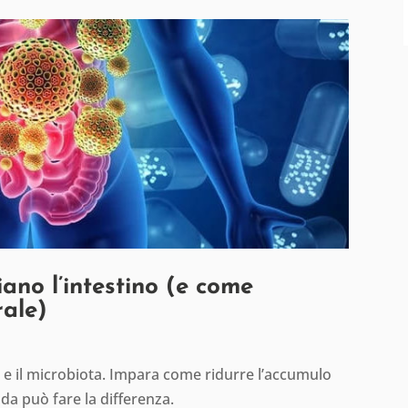
ano l’intestino (e come
rale)
no e il microbiota. Impara come ridurre l’accumulo
da può fare la differenza.