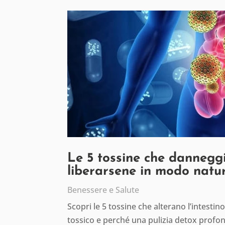
Le 5 tossine che danneggi
liberarsene in modo natu
Benessere e Salute
Scopri le 5 tossine che alterano l’intesti
tossico e perché una pulizia detox profon