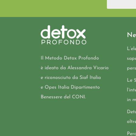
Ne
L’el
Il Metodo Detox Profondo
sap
è ideato da Alessandra Vicario
per
e riconosciuto da Siaf Italia
Le 
e Opes Italia Dipartimento
l’in
Benessere del CONI.
in 
Det
oltr
Perc