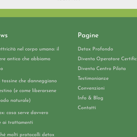
ws
Pagine
ettricità nel corpo umano: il
Detox Profondo
ere antico che abbiamo
Diventa Operatore Certifi
so
Diventa Centro Pilota
Testimonianze
5 tossine che danneggiano
Convenzioni
testino (e come liberarsene
Info & Blog
modo naturale)
Contatti
ox: cosa serve davvero
e ai trattamenti
hé molti protocolli detox