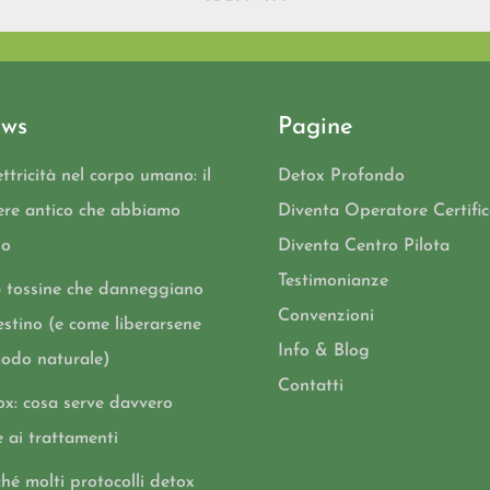
ws
Pagine
ettricità nel corpo umano: il
Detox Profondo
ere antico che abbiamo
Diventa Operatore Certifi
so
Diventa Centro Pilota
Testimonianze
5 tossine che danneggiano
Convenzioni
testino (e come liberarsene
Info & Blog
modo naturale)
Contatti
ox: cosa serve davvero
e ai trattamenti
hé molti protocolli detox