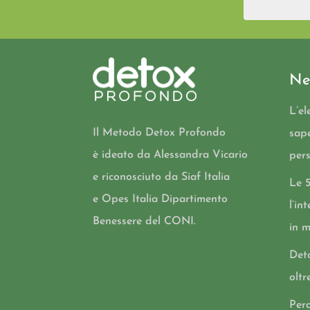
Ne
L’el
Il Metodo Detox Profondo
sap
è ideato da Alessandra Vicario
per
e riconosciuto da Siaf Italia
Le 
e Opes Italia Dipartimento
l’in
Benessere del CONI.
in 
Det
oltr
Perc