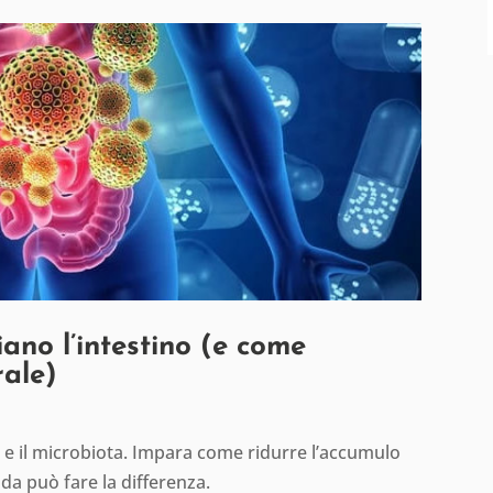
ano l’intestino (e come
rale)
no e il microbiota. Impara come ridurre l’accumulo
da può fare la differenza.