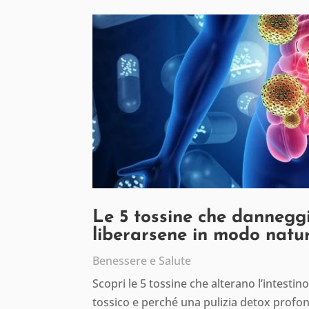
Le 5 tossine che danneggi
liberarsene in modo natu
Benessere e Salute
Scopri le 5 tossine che alterano l’intesti
tossico e perché una pulizia detox profon